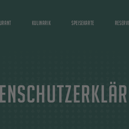
urant
Kulinarik
Speisekarte
Reserv
enschutzerklä