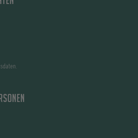
aten
sdaten.
ersonen