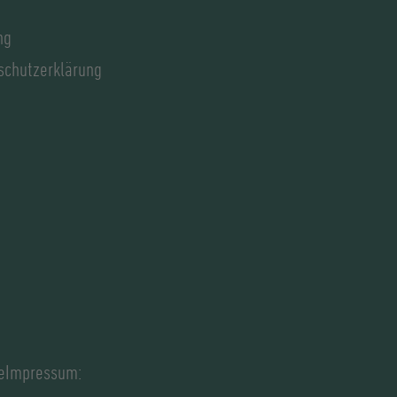
ng
schutzerklärung
deImpressum: