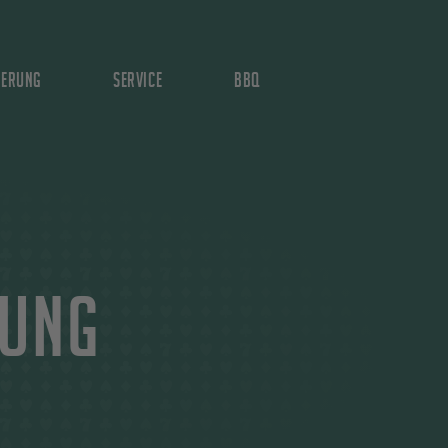
ierung
Service
BBQ
rung