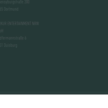
ensyburgstraße 200
65 Dortmund
KUR ENTERTAINMENT NRW
bH
dfermannstraße 6
51 Duisburg
riere
Datenschutz
Impressum/AGB
Datenschutz Eins