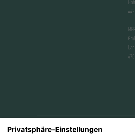
Hoh
442
MER
Gm
Lan
470
© 2026 MERKUR ENTERTAINMENT
Kar