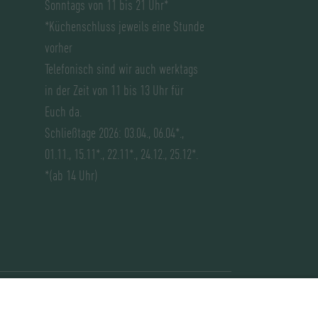
Sonntags von 11 bis 21 Uhr*
*Küchenschluss jeweils eine Stunde
vorher
Telefonisch sind wir auch werktags
in der Zeit von 11 bis 13 Uhr für
Euch da.
Schließtage 2026: 03.04., 06.04*.,
01.11., 15.11*., 22.11*., 24.12., 25.12*.
*(ab 14 Uhr)
tellungen